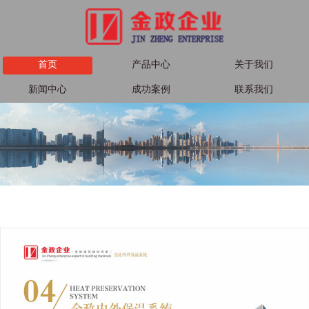
首页
产品中心
关于我们
新闻中心
成功案例
联系我们